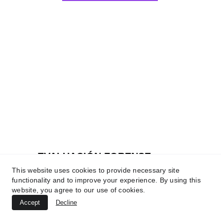
EVALUACIÓN FORENSE
This website uses cookies to provide necessary site
Especialistas en criminalística y 
functionality and to improve your experience. By using this
contrainformes forenses. La 
website, you agree to our use of cookies.
psicologia jurídica y legal es una de 
Accept
Decline
nuestras áreas de actuación más 