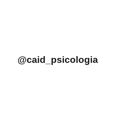
@caid_psicologia
Más Soluciones en 
Salud Mental
Somos un equipo multidisciplinar que 
aportará una perspectiva integradora en 
la resolución de tu proceso personal